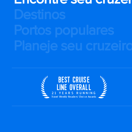
Destinos
Portos populares
Planeje seu cruzeir