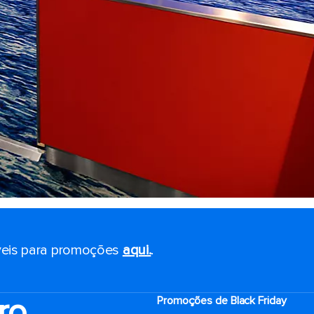
eis ​​para promoções
aqui.
.
ro
Promoções de Black Friday