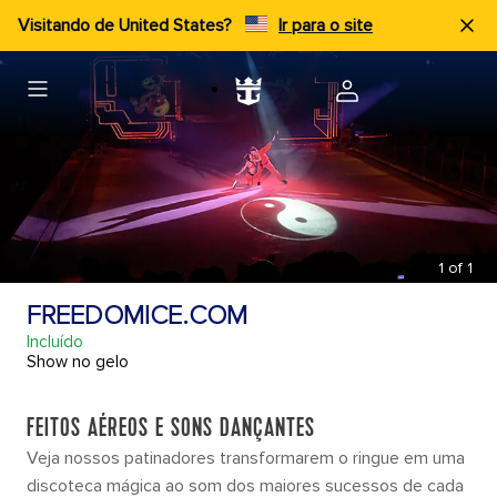
Visitando de United States?
Ir para o site
1
of
1
FREEDOMICE.COM
Incluído
Show no gelo
FEITOS AÉREOS E SONS DANÇANTES
Veja nossos patinadores transformarem o ringue em uma
discoteca mágica ao som dos maiores sucessos de cada