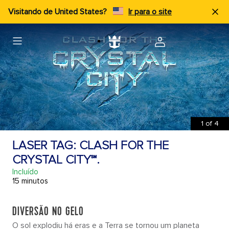
Visitando de United States?
Ir para o site
1
of
4
LASER TAG: CLASH FOR THE
CRYSTAL CITY℠.
Incluído
15 minutos
DIVERSÃO NO GELO
O sol explodiu há eras e a Terra se tornou um planeta