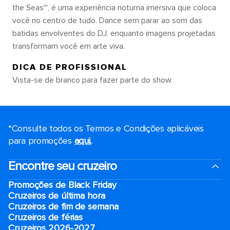
the Seas℠, é uma experiência noturna imersiva que coloca
você no centro de tudo. Dance sem parar ao som das
batidas envolventes do DJ, enquanto imagens projetadas
transformam você em arte viva.
DICA DE PROFISSIONAL
Vista-se de branco para fazer parte do show.
*Consulte todos os Termos e Condições aplicáveis ​​
para promoções
aqui.
.
Encontre seu cruzeiro
Promoções de Black Friday
Cruzeiros de última hora
Cruzeiros de fim de semana
Cruzeiros de férias
Cruzeiros 2026-2027