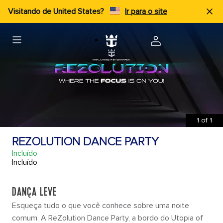
Visitando de United States?
Ir para o site
1
of
1
REZOLUTION DANCE PARTY
Incluído
Incluído
DANÇA LEVE
Esqueça tudo o que você conhece sobre uma noite
comum. A ReZolution Dance Party, a bordo do Utopia of