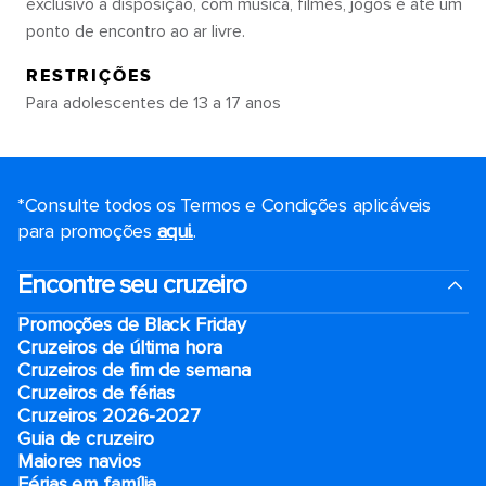
exclusivo à disposição, com música, filmes, jogos e até um
ponto de encontro ao ar livre.
RESTRIÇÕES
Para adolescentes de 13 a 17 anos
*Consulte todos os Termos e Condições aplicáveis ​​
para promoções
aqui.
.
Encontre seu cruzeiro
Promoções de Black Friday
Cruzeiros de última hora
Cruzeiros de fim de semana
Cruzeiros de férias
Cruzeiros 2026-2027
Guia de cruzeiro
Maiores navios
Férias em família