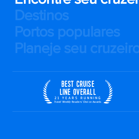
Destinos
Portos populares
Planeje seu cruzeir