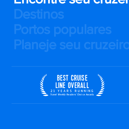
Destinos
Portos populares
Planeje seu cruzeir