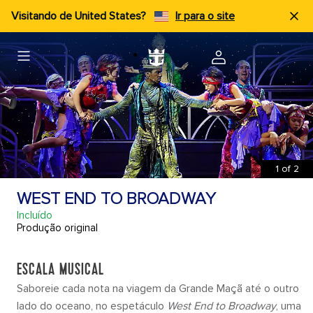
Visitando de United States?
Ir para o site
1
of
2
WEST END TO BROADWAY
Incluído
Produção original
ESCALA MUSICAL
Saboreie cada nota na viagem da Grande Maçã até o outro
lado do oceano, no espetáculo
West End to Broadway
, uma