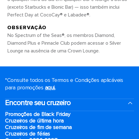
(exceto Starbucks e Bionic Bar) — isso também inclui
Perfect Day at CocoCay® e Labadee®.
OBSERVAÇÃO
No Spectrum of the Seas®, os membros Diamond,
Diamond Plus e Pinnacle Club podem acessar o Silver
Lounge na ausência de uma Crown Lounge.
*Consulte todos os Termos e Condições aplicáveis ​​
para promoções
aqui.
.
Encontre seu cruzeiro
Promoções de Black Friday
Cruzeiros de última hora
Cruzeiros de fim de semana
Cruzeiros de férias