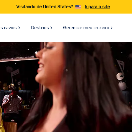
Visitando de United States?
Ir para o site
s navios
Destinos
Gerenciar meu cruzeiro