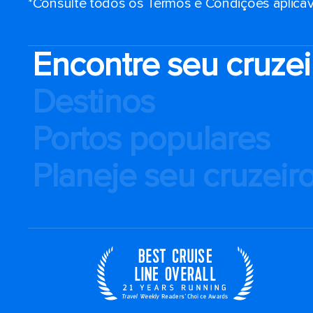
*Consulte todos os Termos e Condições aplicáv
Encontre seu cruzei
Destinos
Portos populares
Planeje seu cruzeir