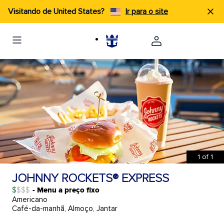
Visitando de United States?
Ir para o site
1
of
1
JOHNNY ROCKETS® EXPRESS
$
- Menu a preço fixo
Americano
Café-da-manhã, Almoço, Jantar