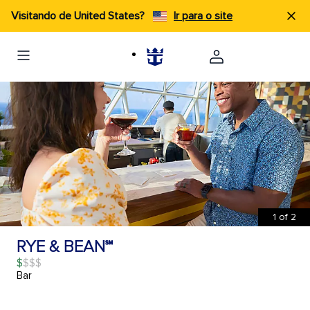
Visitando de United States?
Ir para o site
1
of
2
RYE & BEAN℠
$
Bar