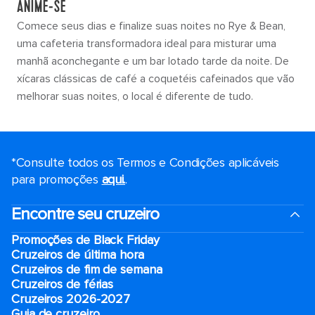
ANIME-SE
Comece seus dias e finalize suas noites no Rye & Bean,
uma cafeteria transformadora ideal para misturar uma
manhã aconchegante e um bar lotado tarde da noite. De
xícaras clássicas de café a coquetéis cafeinados que vão
melhorar suas noites, o local é diferente de tudo.
*Consulte todos os Termos e Condições aplicáveis ​​
para promoções
aqui.
.
Encontre seu cruzeiro
Promoções de Black Friday
Cruzeiros de última hora
Cruzeiros de fim de semana
Cruzeiros de férias
Cruzeiros 2026-2027
Guia de cruzeiro