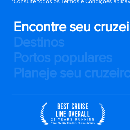
*Consulte todos os Termos e Condições aplicáv
Encontre seu cruzei
Destinos
Portos populares
Planeje seu cruzeir