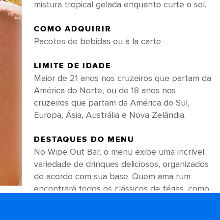
mistura tropical gelada enquanto curte o sol.
COMO ADQUIRIR
Pacotes de bebidas ou à la carte
LIMITE DE IDADE
Maior de 21 anos nos cruzeiros que partam da
América do Norte, ou de 18 anos nos
cruzeiros que partam da América do Sul,
Europa, Ásia, Austrália e Nova Zelândia.
DESTAQUES DO MENU
No Wipe Out Bar, o menu exibe uma incrível
variedade de drinques deliciosos, organizados
de acordo com sua base. Quem ama rum
encontrará todos os clássicos de férias, como
caipirinhas, Cuba Libres, piña coladas e Dark
and Stormys. Mas você também pode agitar