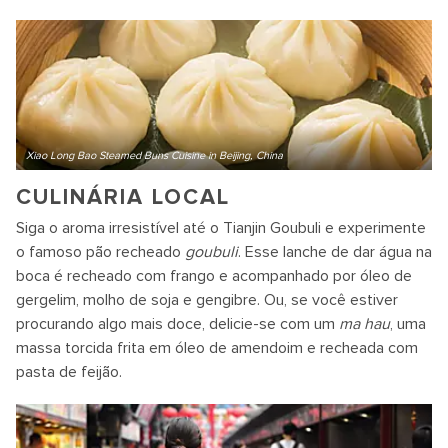
Xiao Long Bao Steamed Buns Cuisine in Beijing, China
CULINÁRIA LOCAL
Siga o aroma irresistível até o Tianjin Goubuli e experimente
o famoso pão recheado
goubuli
. Esse lanche de dar água na
boca é recheado com frango e acompanhado por óleo de
gergelim, molho de soja e gengibre. Ou, se você estiver
procurando algo mais doce, delicie-se com um
ma hau
, uma
massa torcida frita em óleo de amendoim e recheada com
pasta de feijão.