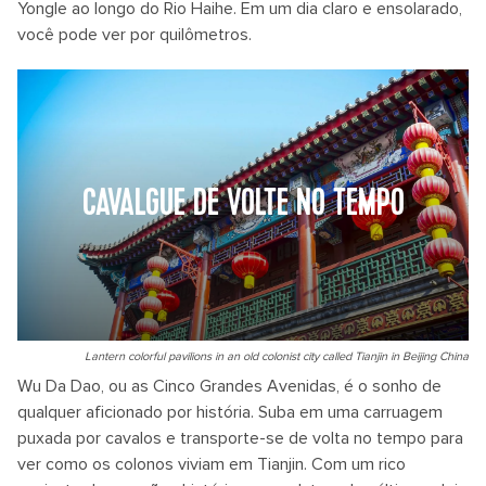
Yongle ao longo do Rio Haihe. Em um dia claro e ensolarado,
você pode ver por quilômetros.
CAVALGUE DE VOLTE NO TEMPO
Lantern colorful pavilions in an old colonist city called Tianjin in Beijing China
Wu Da Dao, ou as Cinco Grandes Avenidas, é o sonho de
qualquer aficionado por história. Suba em uma carruagem
puxada por cavalos e transporte-se de volta no tempo para
ver como os colonos viviam em Tianjin. Com um rico