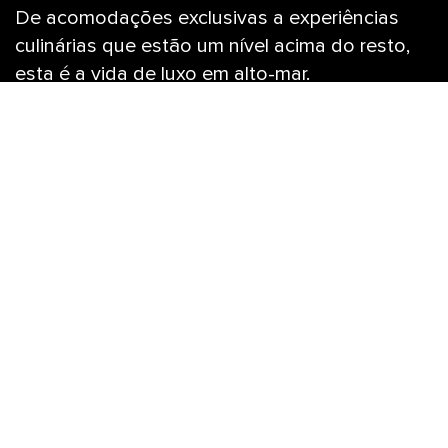
De acomodações exclusivas a experiências
culinárias que estão um nível acima do resto,
esta é a vida de luxo em alto-mar.
Se você está procurando o melhor em cruzeiros de luxo, a
procura acabou. O verdadeiro luxo está nos detalhes, sejam
experiências exclusivas criadas só para você por um
concierge dedicado, conforto com alto número de fios e
amenidades incluídas nas suítes mais espaçosas em alto-
mar ou experiências gastronômicas sofisticadas que elevam
as refeições. Não se trata apenas de um upgrade de quarto
e algumas regalias especiais, é uma aventura inesquecível na
qual cada momento alcança novos patamares. Mergulhe em
um serviço excepcional, passe um dia curtindo a serenidade
no Vitality Spa℠ e ilumine a noite com privilégios VIP como
acesso aos bastidores, prioridade em reservas de assentos
para todos os seus shows favoritos e muito mais.