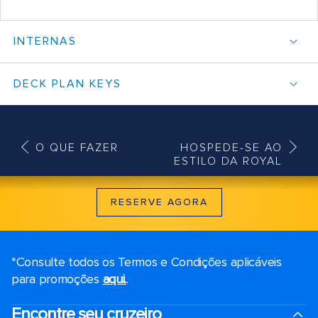
INTERNAS
DECK PLAN KEYS
O QUE FAZER
HOSPEDE-SE AO
ESTILO DA ROYAL
RESERVE AGORA
*Consulte todos os Termos e Condições aplicáveis ​​
para promoções
aqui.
.
Encontre seu cruzeiro