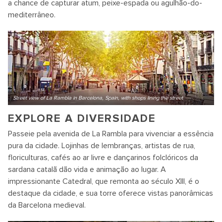
a chance de capturar atum, peixe-espada ou agulhão-do-
mediterrâneo.
Street view of La Rambla in Barcelona, Spain, with shops lining the street
EXPLORE A DIVERSIDADE
Passeie pela avenida de La Rambla para vivenciar a essência
pura da cidade. Lojinhas de lembranças, artistas de rua,
floriculturas, cafés ao ar livre e dançarinos folclóricos da
sardana catalã dão vida e animação ao lugar. A
impressionante Catedral, que remonta ao século XIII, é o
destaque da cidade, e sua torre oferece vistas panorâmicas
da Barcelona medieval.