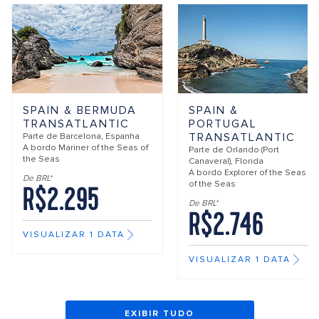
SPAIN & BERMUDA
SPAIN &
TRANSATLANTIC
PORTUGAL
TRANSATLANTIC
Parte de
Barcelona, Espanha
A bordo
Mariner of the Seas of
Parte de
Orlando (Port
the Seas
Canaveral), Florida
A bordo
Explorer of the Seas
De BRL*
of the Seas
R$2.295
De BRL*
R$2.746
VISUALIZAR 1 DATA
VISUALIZAR 1 DATA
EXIBIR TUDO