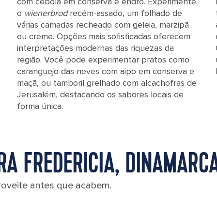
com cebola em conserva e endro. Experimente
o
wienerbrod
recém-assado, um folhado de
várias camadas recheado com geleia, marzipã
ou creme. Opções mais sofisticadas oferecem
interpretações modernas das riquezas da
região. Você pode experimentar pratos como
caranguejo das neves com aipo em conserva e
maçã, ou tamboril grelhado com alcachofras de
Jerusalém, destacando os sabores locais de
forma única.
RA FREDERICIA, DINAMARC
roveite antes que acabem.