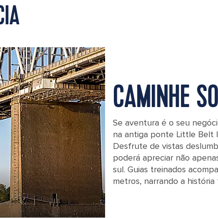
CIA
CAMINHE S
Se aventura é o seu negóc
na antiga ponte Little Belt 
Desfrute de vistas deslumb
poderá apreciar não apenas
sul. Guias treinados acom
metros, narrando a história 
Fredericia Denmark Little Belt Bridge