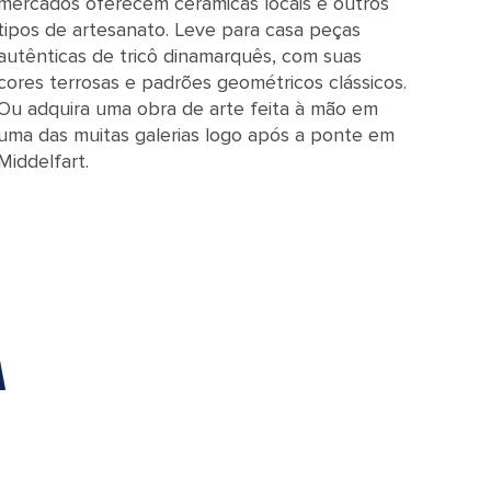
mercados oferecem cerâmicas locais e outros
tipos de artesanato. Leve para casa peças
autênticas de tricô dinamarquês, com suas
cores terrosas e padrões geométricos clássicos.
Ou adquira uma obra de arte feita à mão em
uma das muitas galerias logo após a ponte em
Middelfart.
A