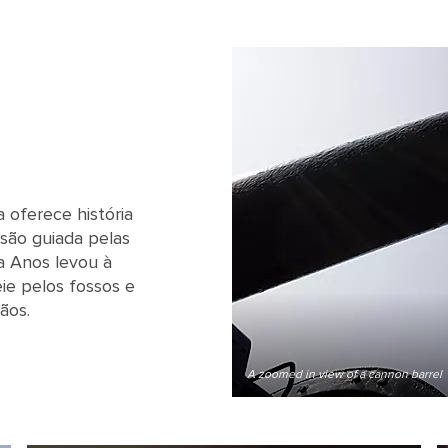
 oferece história
são guiada pelas
a Anos levou à
ie pelos fossos e
ãos.
A zoomed in view of a cannon barrel