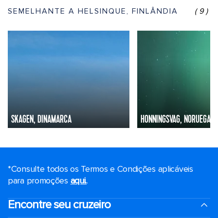
SEMELHANTE A HELSINQUE, FINLÂNDIA
(9)
SKAGEN, DINAMARCA
HONNINGSVAG, NORUEGA
*Consulte todos os Termos e Condições aplicáveis ​​
para promoções
aqui.
.
Encontre seu cruzeiro