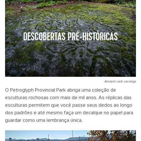
DESCOBERTAS PRÉ-HISTÓRICAS
Ancient rock carvings
O Petroglyph Provincial Park abriga uma coleção de
esculturas rochosas com mais de mil anos. As réplicas das
esculturas permitem que você passe seus dedos ao longo
dos padrões e até mesmo faça um decalque no papel para
guardar como uma lembrança única.