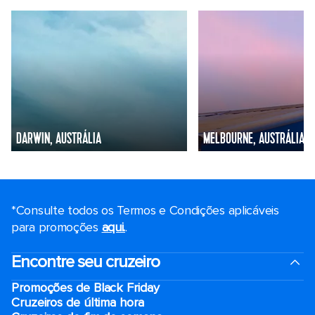
DARWIN, AUSTRÁLIA
MELBOURNE, AUSTRÁLIA
*Consulte todos os Termos e Condições aplicáveis ​​
para promoções
aqui.
.
Encontre seu cruzeiro
Promoções de Black Friday
Cruzeiros de última hora