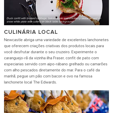
Duck confit with braised cabbage, baked apple and cranberry sauce served on
snow white plate with cutlery on black table background
CULINÁRIA LOCAL
Newcastle abriga uma variedade de excelentes lanchonetes
que oferecem criações criativas dos produtos locais para
você desfrutar durante o seu cruzeiro. Experimente o
caranguejo-rã da vizinha ilha Fraser, confit de pato com
especiarias servido com aipo-rábano grelhado ou camarões
com alho pescados diretamente do mar. Para o café da
manhã, pegue um pão com bacon e ovo na famosa
lanchonete local The Edwards.