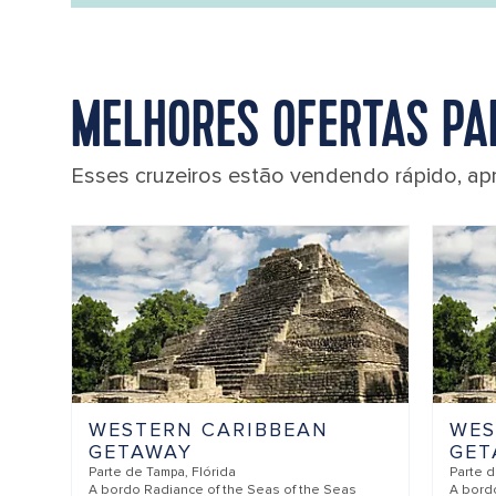
MELHORES OFERTAS PA
Esses cruzeiros estão vendendo rápido, ap
WESTERN CARIBBEAN
WES
GETAWAY
GET
Parte de
Tampa, Flórida
Parte 
A bordo
Radiance of the Seas of the Seas
A bor