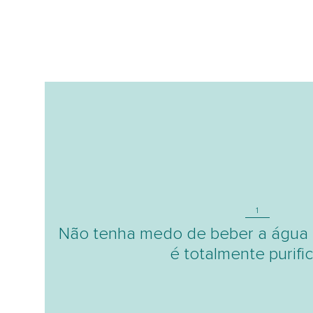
1
Não tenha medo de beber a água 
é totalmente purifi