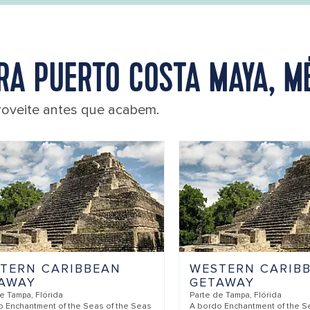
RA PUERTO COSTA MAYA, M
roveite antes que acabem.
TERN CARIBBEAN
WESTERN CARIB
AWAY
GETAWAY
de
Tampa, Flórida
Parte de
Tampa, Flórida
do
Enchantment of the Seas of the Seas
A bordo
Enchantment of the S