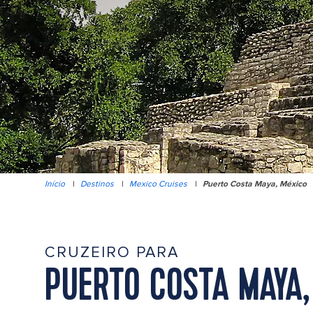
Início
|
Destinos
|
Mexico Cruises
|
Puerto Costa Maya, México
CRUZEIRO PARA
PUERTO COSTA MAYA,