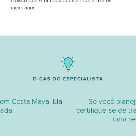
hibisco que é um dos queridinhos entre os
mexicanos.
DICAS DO ESPECIALISTA
em Costa Maya. Ela
Se você planej
cada.
certifique-se de tr
uma re