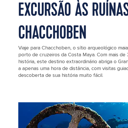
EXCURSÃO ÀS RUÍNAS
CHACCHOBEN
Viaje para Chacchoben, o sítio arqueológico mai
porto de cruzeiros da Costa Maya. Com mais de 
história, este destino extraordinário abriga o Gr
a apenas uma hora de distância, com visitas gui
descoberta de sua história muito fácil.
Man atop the steps of Chacchoben Mayan Ruins in Costa Maya, Mex