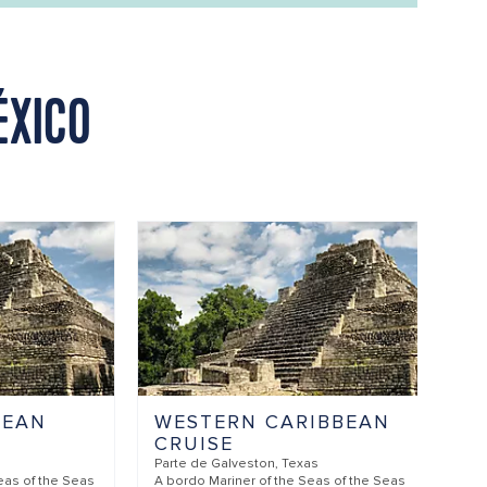
ÉXICO
BEAN
WESTERN CARIBBEAN
CRUISE
Parte de
Galveston, Texas
eas of the Seas
A bordo
Mariner of the Seas of the Seas