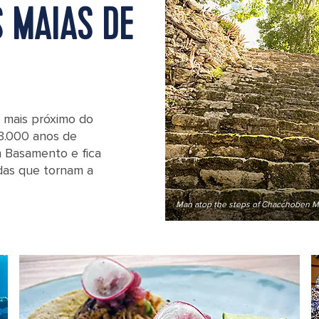
 MAIAS DE
a mais próximo do
3.000 anos de
an Basamento e fica
adas que tornam a
ico
Man atop the steps of Chacchoben M