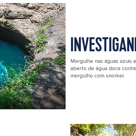
INVESTIGAN
Mergulhe nas águas azuis 
aberto de água doce conhec
mergulho com snorkel.
Mexico Costa Maya Woman Jumping i