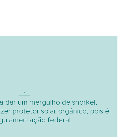
2
a dar um mergulho de snorkel,
azer protetor solar orgânico, pois é
gulamentação federal.