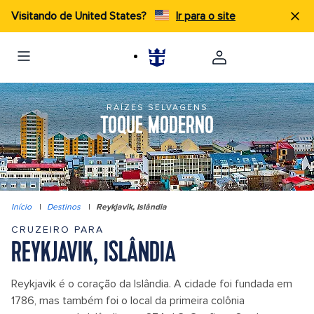
Visitando de United States?
Ir para o site
RAÍZES SELVAGENS
TOQUE MODERNO
Início
|
Destinos
|
Reykjavik, Islândia
CRUZEIRO PARA
REYKJAVIK, ISLÂNDIA
Reykjavik é o coração da Islândia. A cidade foi fundada em
1786, mas também foi o local da primeira colônia