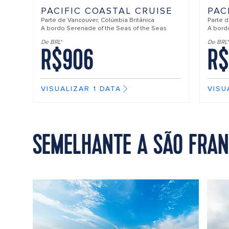
PACIFIC COASTAL CRUISE
PAC
Parte de
Vancouver, Colúmbia Britânica
Parte 
A bordo
Serenade of the Seas of the Seas
A bor
De BRL*
De BRL*
R$906
R$
VISUALIZAR 1 DATA
VISU
SEMELHANTE A SÃO FRANC