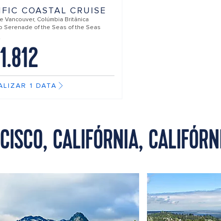
IFIC COASTAL CRUISE
de
Vancouver, Colúmbia Britânica
do
Serenade of the Seas of the Seas
1.812
ALIZAR 1 DATA
ISCO, CALIFÓRNIA, CALIFÓRN