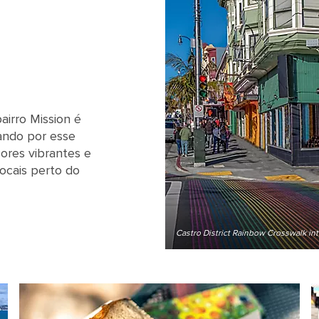
airro Mission é
ando por esse
ores vibrantes e
locais perto do
fornia
Castro District Rainbow Crosswalk int