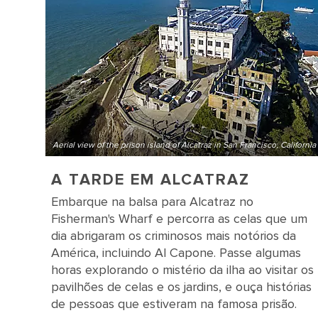
Aerial view of the prison island of Alcatraz in San Francisco, California
A TARDE EM ALCATRAZ
Embarque na balsa para Alcatraz no
Fisherman's Wharf e percorra as celas que um
dia abrigaram os criminosos mais notórios da
América, incluindo Al Capone. Passe algumas
horas explorando o mistério da ilha ao visitar os
pavilhões de celas e os jardins, e ouça histórias
de pessoas que estiveram na famosa prisão.