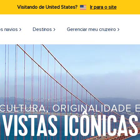
Visitando de United States?
Ir para o site
s navios
Destinos
Gerenciar meu cruzeiro
CULTURA, ORIGINALIDADE 
VISTAS ICÔNICAS