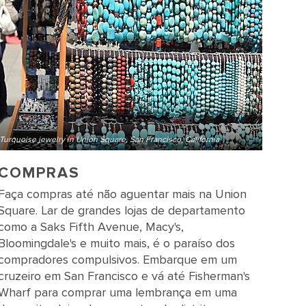
Turquoise jewelry in Union Square, San Francisco, California
COMPRAS
Faça compras até não aguentar mais na Union
Square. Lar de grandes lojas de departamento
como a Saks Fifth Avenue, Macy's,
Bloomingdale's e muito mais, é o paraíso dos
compradores compulsivos. Embarque em um
cruzeiro em San Francisco e vá até Fisherman's
Wharf para comprar uma lembrança em uma