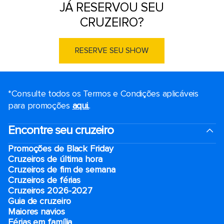
JÁ RESERVOU SEU
CRUZEIRO?
RESERVE SEU SHOW
*Consulte todos os Termos e Condições aplicáveis ​​
para promoções
aqui.
.
Encontre seu cruzeiro
Promoções de Black Friday
Cruzeiros de última hora
Cruzeiros de fim de semana
Cruzeiros de férias
Cruzeiros 2026-2027
Guia de cruzeiro
Maiores navios
Férias em família