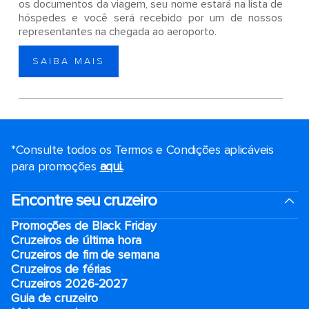
os documentos da viagem, seu nome estará na lista de
hóspedes e você será recebido por um de nossos
representantes na chegada ao aeroporto.
SAIBA MAIS
*Consulte todos os Termos e Condições aplicáveis ​​
para promoções
aqui.
.
Encontre seu cruzeiro
Promoções de Black Friday
Cruzeiros de última hora
Cruzeiros de fim de semana
Cruzeiros de férias
Cruzeiros 2026-2027
Guia de cruzeiro