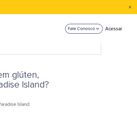
Acessar
Fale Conosco
em glúten,
dise Island?
aradise Island.