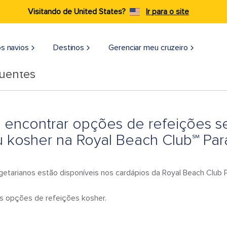
Visitando de United States?
Ir para o site
s navios
Destinos
Gerenciar meu cruzeiro
quentes
 encontrar opções de refeições s
 kosher na Royal Beach Club℠ Para
getarianos estão disponíveis nos cardápios da Royal Beach Club P
 opções de refeições kosher.