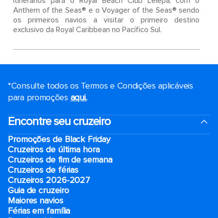
itinerários para o Royal Beach Club Lelepa, com o
Anthem of the Seas® e o Voyager of the Seas® sendo
os primeiros navios a visitar o primeiro destino
exclusivo da Royal Caribbean no Pacífico Sul.
*Consulte todos os Termos e Condições aplicáveis ​​
para promoções
aqui.
.
Encontre seu cruzeiro
Promoções de Black Friday
Cruzeiros de última hora
Cruzeiros de fim de semana
Cruzeiros de férias
Cruzeiros 2026-2027
Guia de cruzeiro
Maiores navios
Férias em família