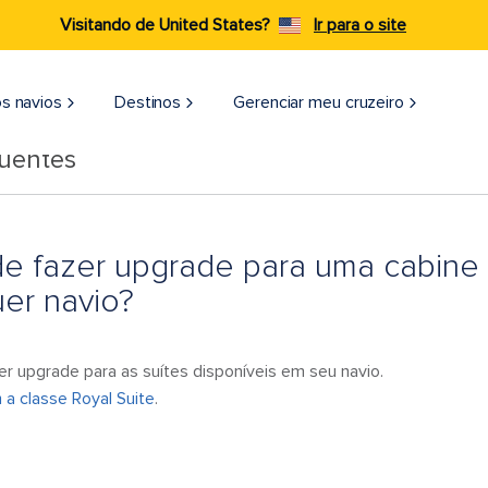
Visitando de United States?
Ir para o site
s navios
Destinos
Gerenciar meu cruzeiro
quentes
 fazer upgrade para uma cabine 
uer navio?
 upgrade para as suítes disponíveis em seu navio.
a classe Royal Suite
.