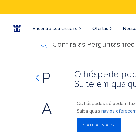
Encontre seu cruzeiro
Ofertas
Nosso
Confira as Perguntas fre
O hóspede pode
P
Suite em qualq
A
Os hóspedes só podem fazer
Saiba quais
navios oferecem 
SAIBA MAIS