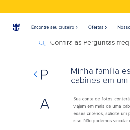
Encontre seu cruzeiro
Ofertas
Nosso
Confira as Perguntas fre
Minha família e
P
cabines em um 
A
Sua conta de fotos conter
viajam em mais de uma cab
esses critérios, solicite u
isso. Não podemos vincular 