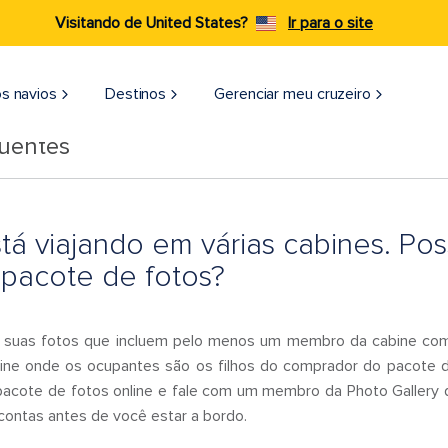
Visitando de United States?
Ir para o site
s navios
Destinos
Gerenciar meu cruzeiro
quentes
stá viajando em várias cabines. Pos
pacote de fotos?
á suas fotos que incluem pelo menos um membro da cabine co
ine onde os ocupantes são os filhos do comprador do pacote 
m pacote de fotos online e fale com um membro da Photo Gallery
contas antes de você estar a bordo.