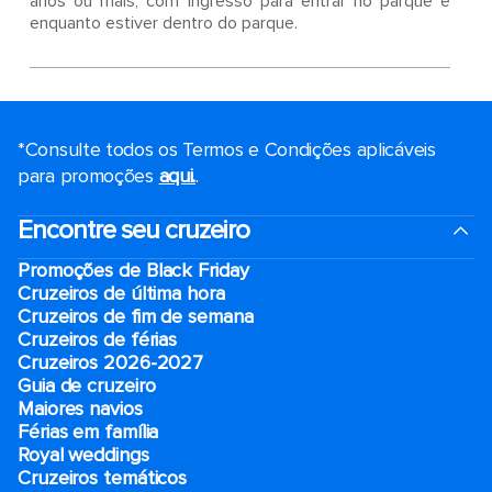
anos ou mais, com ingresso para entrar no parque e
enquanto estiver dentro do parque.
*Consulte todos os Termos e Condições aplicáveis ​​
para promoções
aqui.
.
Encontre seu cruzeiro
Promoções de Black Friday
Cruzeiros de última hora
Cruzeiros de fim de semana
Cruzeiros de férias
Cruzeiros 2026-2027
Guia de cruzeiro
Maiores navios
Férias em família
Royal weddings
Cruzeiros temáticos