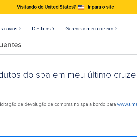
Visitando de United States?
Ir para o site
s navios
Destinos
Gerenciar meu cruzeiro
quentes
dutos do spa em meu último cruze
licitação de devolução de compras no spa a bordo para
www.tim