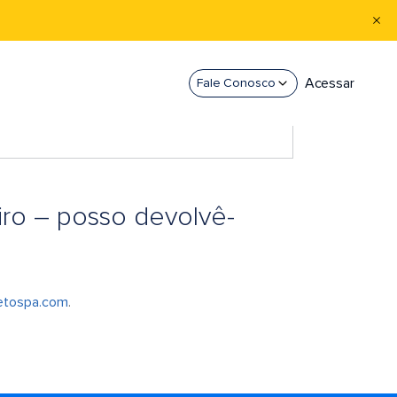
Acessar
Fale Conosco
iro – posso devolvê-
etospa.com
.