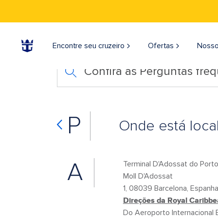
Encontre seu cruzeiro
Ofertas
Nosso
Confira as Perguntas fre
P
Onde está loca
A
Terminal D'Adossat do Porto
Moll D'Adossat
1, 08039 Barcelona, Espanh
Direções da Royal Caribbe
Do Aeroporto Internacional E