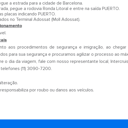
egue a estrada para a cidade de Barcelona.
rada, pegue a rodovia Ronda Litoral e entre na saída PUERTO.
 as placas indicando PUERTO.
ados no Terminal Adossat (Moll Adossat).
cionamento
vel.
cais
to aos procedimentos de segurança e imigração, ao chegar a
os para sua segurança e procuramos agilizar o processo ao má
re o dia da viagem, fale com nosso representante local, Intercru
telefones (11) 3090-7200.
alteração.
 responsabiliza por roubo ou danos aos veículos.