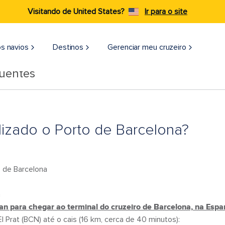
Visitando de United States?
Ir para o site
s navios
Destinos
Gerenciar meu cruzeiro
quentes
lizado o Porto de Barcelona?
 de Barcelona
a
an para chegar ao terminal do cruzeiro de Barcelona, na Espa
l Prat (BCN) até o cais (16 km, cerca de 40 minutos):