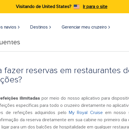
Visitando de United States?
Ir para o site
s navios
Destinos
Gerenciar meu cruzeiro
quentes
 fazer reservas em restaurantes 
ições?
efeições ilimitadas
por meio do nosso aplicativo para disposi
eições específicas para todo o cruzeiro diretamente no aplicativ
s de refeições adquiridos pelo
My Royal Cruise
em nosso si
firmação da reserva diretamente em sua cabine no primeiro dia d
 ou ligar para um dos balcões de hospitalidade em qualquer restaur