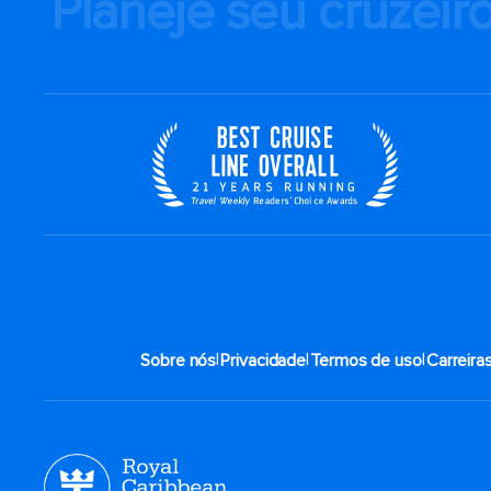
Planeje seu cruzeir
|
|
|
Sobre nós
Privacidade
Termos de uso
Carreira