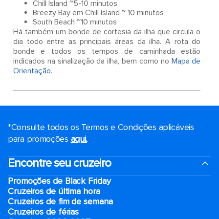
Chill Island ~5-10 minutos
Breezy Bay em Chill Island ~ 10 minutos
South Beach ~10 minutos
Há também um bonde de cortesia da ilha que circula o
dia todo entre as principais áreas da ilha. A rota do
bonde e todos os tempos de caminhada estão
indicados na sinalização da ilha, bem como no
Mapa de
Orientação
.
*Consulte todos os Termos e Condições aplicáveis ​​
para promoções
aqui.
.
Encontre seu cruzeiro
Promoções de Black Friday
Cruzeiros de última hora
Cruzeiros de fim de semana
Cruzeiros de férias