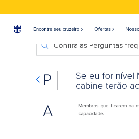
Encontre seu cruzeiro
Ofertas
Nosso
Confira as Perguntas fre
Se eu for nível
P
cabine terão a
A
Membros que ficarem na me
capacidade.