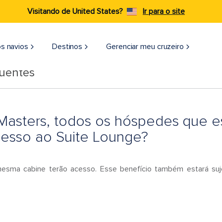
Visitando de United States?
Ir para o site
s navios
Destinos
Gerenciar meu cruzeiro
quentes
 Masters, todos os hóspedes que 
cesso ao Suite Lounge?
sma cabine terão acesso. Esse benefício também estará sujei