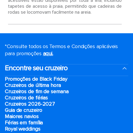
acessíveis estão disponíveis por toda a ilha, incluindo
tapetes de acesso à praia, permitindo que cadeiras de
rodas se locomovam facilmente na areia.
*Consulte todos os Termos e Condições aplicáveis ​​
para promoções
aqui.
.
Encontre seu cruzeiro
Promoções de Black Friday
Cruzeiros de última hora
Cruzeiros de fim de semana
Cruzeiros de férias
Cruzeiros 2026-2027
Guia de cruzeiro
Maiores navios
Férias em família
Royal weddings