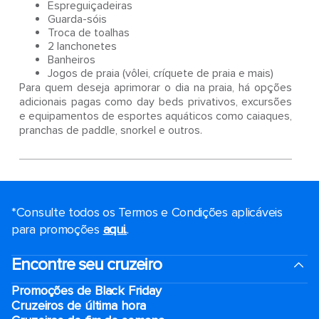
Espreguiçadeiras
Guarda-sóis
Troca de toalhas
2 lanchonetes
Banheiros
Jogos de praia (vôlei, críquete de praia e mais)
Para quem deseja aprimorar o dia na praia, há opções
adicionais pagas como day beds privativos, excursões
e equipamentos de esportes aquáticos como caiaques,
pranchas de paddle, snorkel e outros.
*Consulte todos os Termos e Condições aplicáveis ​​
para promoções
aqui.
.
Encontre seu cruzeiro
Promoções de Black Friday
Cruzeiros de última hora