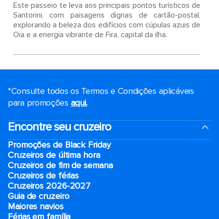
Este passeio te leva aos principais pontos turísticos de
Santorini, com paisagens dignas de cartão-postal,
explorando a beleza dos edifícios com cúpulas azuis de
Oia e a energia vibrante de Fira, capital da ilha.
*Consulte todos os Termos e Condições aplicáveis ​​
para promoções
aqui.
.
Encontre seu cruzeiro
Promoções de Black Friday
Cruzeiros de última hora
Cruzeiros de fim de semana
Cruzeiros de férias
Cruzeiros 2026-2027
Guia de cruzeiro
Maiores navios
Férias em família