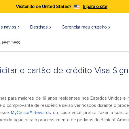
Visitando de United States?
Ir para o site
s navios
Destinos
Gerenciar meu cruzeiro
quentes
itar o cartão de crédito Visa Sig
nas para maiores de 18 anos residentes nos Estados Unidos e 
e o comprovante de residência serão verificados durante o proc
acesse
MyCruise® Rewards
ou, caso você prefira fazer a solici
edido, ligue para o processamento de pedidos do Bank of Amer