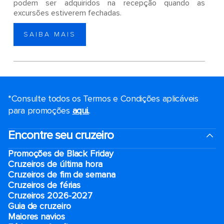
podem ser adquiridos na recepção quando as
excursões estiverem fechadas.
SAIBA MAIS
*Consulte todos os Termos e Condições aplicáveis ​​
para promoções
aqui.
.
Encontre seu cruzeiro
Promoções de Black Friday
Cruzeiros de última hora
Cruzeiros de fim de semana
Cruzeiros de férias
Cruzeiros 2026-2027
Guia de cruzeiro
Maiores navios