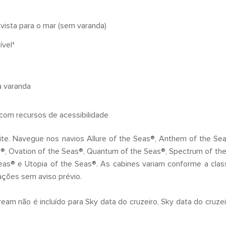
vista para o mar (sem varanda)
ível†
a varanda
e com recursos de acessibilidade
uite. Navegue nos navios Allure of the Seas®, Anthem of the Se
®, Ovation of the Seas®, Quantum of the Seas®, Spectrum of th
Seas® e Utopia of the Seas®. As cabines variam conforme a clas
rações sem aviso prévio.
am não é incluído para Sky data do cruzeiro, Sky data do cruzei