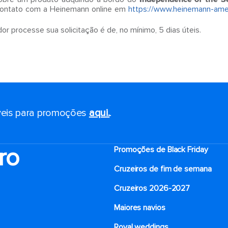
ontato com a Heinemann online em
https://www.heinemann-ame
r processe sua solicitação é de, no mínimo, 5 dias úteis.
eis ​​para promoções
aqui.
.
ro
Promoções de Black Friday
Cruzeiros de fim de semana
Cruzeiros 2026-2027
Maiores navios
Royal weddings