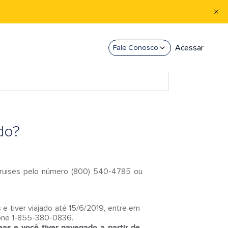
Acessar
Fale Conosco
do?
Cruises pelo número (800) 540-4785 ou
 tiver viajado até 15/6/2019, entre em
one 1-855-380-0836.
as e você tiver navegado a partir de