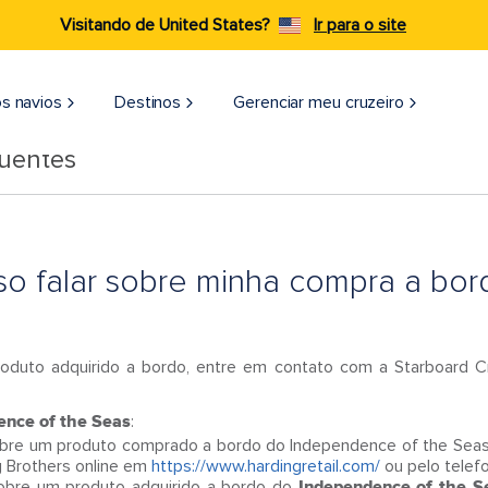
Visitando de United States?
Ir para o site
s navios
Destinos
Gerenciar meu cruzeiro
quentes
 falar sobre minha compra a bor
roduto adquirido a bordo, entre em contato com a Starboard 
ence of the Seas
:
obre um produto comprado a bordo do Independence of the Seas e
 Brothers online em
https://www.hardingretail.com/
ou pelo telef
sobre um produto adquirido a bordo do
Independence of the Se