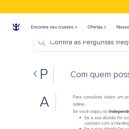
Encontre seu cruzeiro
Ofertas
Nosso
Confira as Perguntas fre
P
Com quem posso
A
Para consultas sobre um p
online
.
Se você viajou no
Independ
Se a sua dúvida for s
contato com a Harding
Se a sua dúvida for 