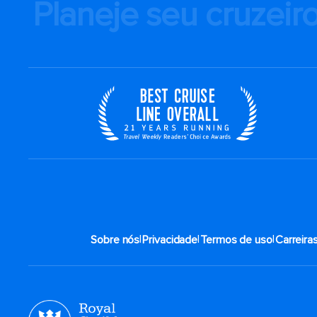
Planeje seu cruzeir
|
|
|
Sobre nós
Privacidade
Termos de uso
Carreira