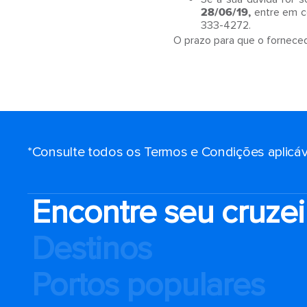
28/06/19,
entre em c
333-4272.
O prazo para que o fornecedo
*Consulte todos os Termos e Condições aplicáv
Encontre seu cruzei
Destinos
Portos populares