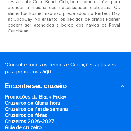
restaurante Coco Beach Club, bem como opções para
atender à maioria das necessidades dietéticas. Os
alimentos kosher não são preparados no Perfect Day
at CocoCay. No entanto, os pedidos de pratos kosher
podem ser atendidos a bordo dos navios da Royal
Caribbean.
*Consulte todos os Termos e Condições aplicáveis ​​
para promoções
aqui.
.
Encontre seu cruzeiro
Promoções de Black Friday
Cruzeiros de última hora
Cruzeiros de fim de semana
Cruzeiros de férias
Cruzeiros 2026-2027
Guia de cruzeiro