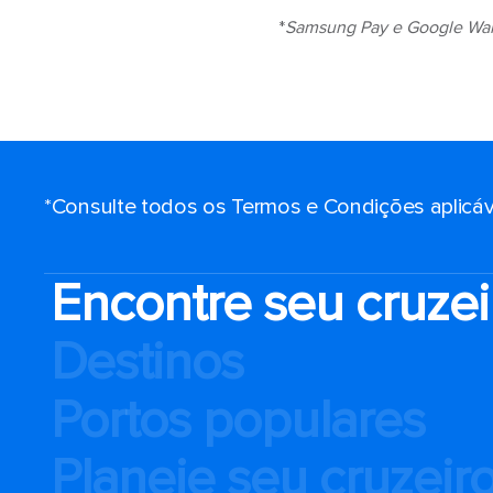
*
Samsung Pay e Google Wall
*Consulte todos os Termos e Condições aplicáv
Encontre seu cruzei
Destinos
Portos populares
Planeje seu cruzeir