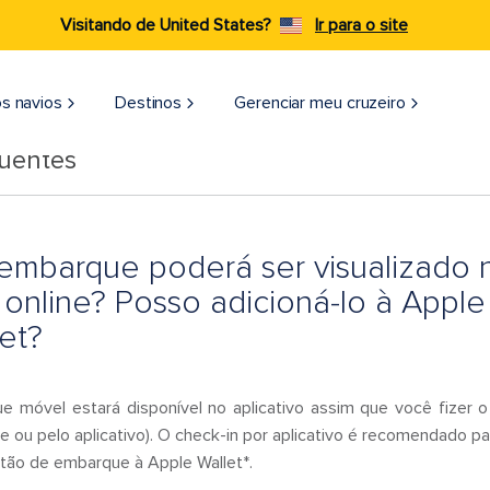
Visitando de United States?
Ir para o site
s navios
Destinos
Gerenciar meu cruzeiro
quentes
embarque poderá ser visualizado n
n online? Posso adicioná-lo à Appl
et?
e móvel estará disponível no aplicativo assim que você fizer
te ou pelo aplicativo). O check-in por aplicativo é recomendado 
tão de embarque à Apple Wallet*.