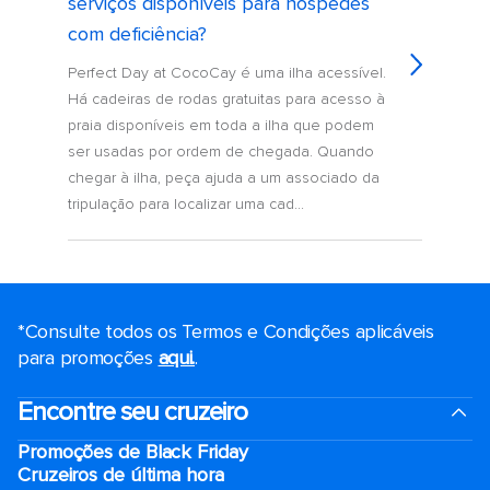
serviços disponíveis para hóspedes
com deficiência?
Perfect Day at CocoCay é uma ilha acessível.
Há cadeiras de rodas gratuitas para acesso à
praia disponíveis em toda a ilha que podem
ser usadas por ordem de chegada. Quando
chegar à ilha, peça ajuda a um associado da
tripulação para localizar uma cad...
*Consulte todos os Termos e Condições aplicáveis ​​
para promoções
aqui.
.
Encontre seu cruzeiro
Promoções de Black Friday
Cruzeiros de última hora