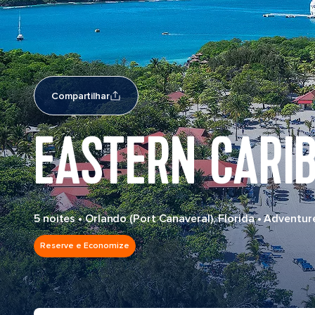
Compartilhar
EASTERN CARI
5 noites
•
Orlando (Port Canaveral), Florida
•
Adventure
Reserve e Economize