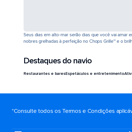
Seus dias em alto-mar serão dias que você vai amar e
nobres grelhadas à perfeição no Chops Grille℠ e o bri
Destaques do navio
Restaurantes e bares
Espetáculos e entretenimento
Ati
*Consulte todos os Termos e Condições aplicáv