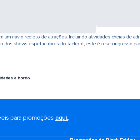
m um navio repleto de atrações. Incluindo atividades cheias de a
lho dos shows espetaculares do Jackpot, este é o seu ingresso par
vidades a bordo
eis ​​para promoções
aqui.
.