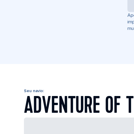
Ape
im
mud
Seu navio:
ADVENTURE OF T