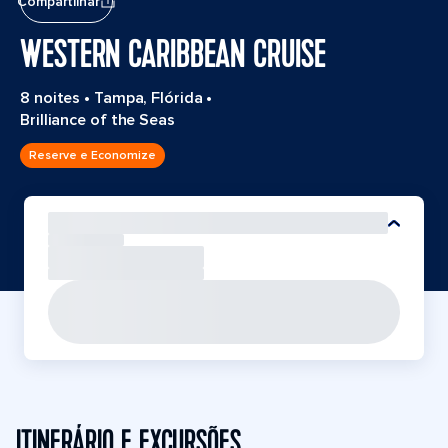
Compartilhar
WESTERN CARIBBEAN CRUISE
8 noites
•
Tampa, Flórida
•
Brilliance of the Seas
Reserve e Economize
ITINERÁRIO E EXCURSÕES