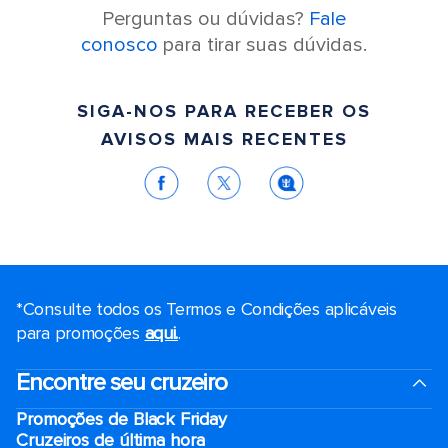
Perguntas ou dúvidas?
Fale
conosco
para tirar suas dúvidas.
SIGA-NOS PARA RECEBER OS
AVISOS MAIS RECENTES
*Consulte todos os Termos e Condições aplicáveis ​​
para promoções
aqui.
.
Encontre seu cruzeiro
Promoções de Black Friday
Cruzeiros de última hora