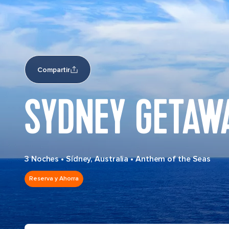
Compartir
SYDNEY GETAWA
3 Noches
•
Sídney, Australia
•
Anthem of the Seas
Reserva y Ahorra