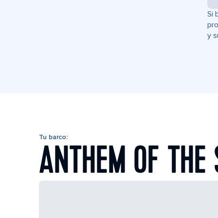
Si 
pro
y s
Tu barco:
ANTHEM OF THE 