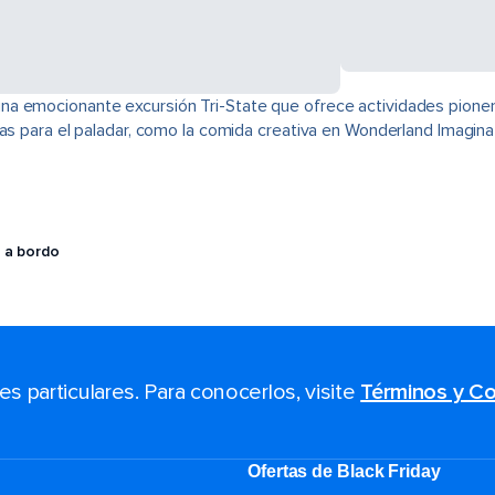
na emocionante excursión Tri-State que ofrece actividades pione
cias para el paladar, como la comida creativa en Wonderland Imagi
 a bordo
 particulares. Para conocerlos, visite
Términos y Co
Ofertas de Black Friday